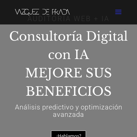
AUDITORÍA WEB + IA
Consultoría Digital
con IA
MEJORE SUS
BENEFICIOS
Análisis predictivo y optimización
avanzada
¿Hablamos?