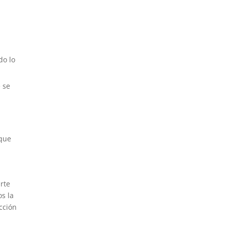
do lo
 se
 que
arte
os la
cción