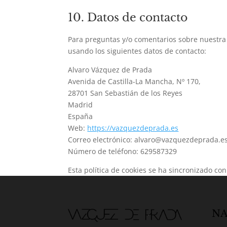
10. Datos de contacto
Para preguntas y/o comentarios sobre nuestra p
usando los siguientes datos de contacto:
Alvaro Vázquez de Prada
Avenida de Castilla-La Mancha, Nº 170,
28701 San Sebastián de los Reyes
Madrid
España
Web:
https://vazquezdeprada.es
Correo electrónico:
alvaro@
vazquezdeprada.e
Número de teléfono: 629587329
Esta política de cookies se ha sincronizado co
NA