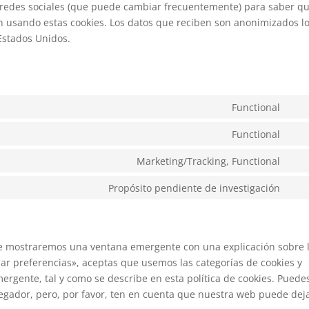
tas redes sociales (que puede cambiar frecuentemente) para saber q
n usando estas cookies. Los datos que reciben son anonimizados l
Estados Unidos.
Functional
Con
to
Functional
Con
serv
to
Marketing/Tracking, Functional
wor
Con
serv
to
Propósito pendiente de investigación
divi
Con
serv
(ele
to
link
the
serv
vari
te mostraremos una ventana emergente con una explicación sobre 
ar preferencias», aceptas que usemos las categorías de cookies y
ergente, tal y como se describe en esta política de cookies. Puede
avegador, pero, por favor, ten en cuenta que nuestra web puede dej