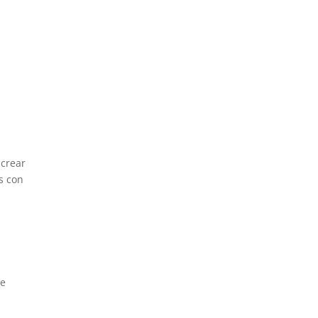
s
e
 crear
s con
de