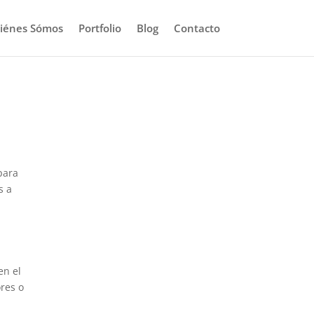
iénes Sómos
Portfolio
Blog
Contacto
(para
s a
en el
res o