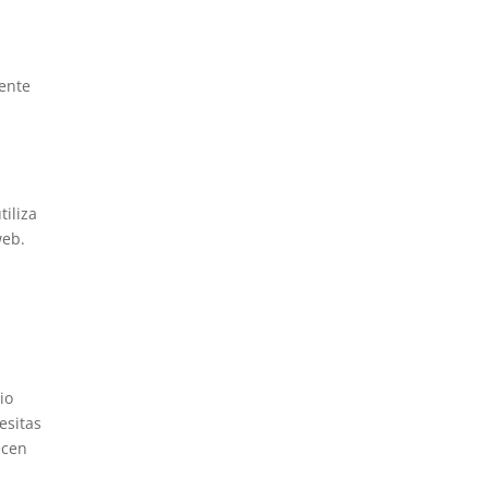
mente
tiliza
web.
io
esitas
ecen