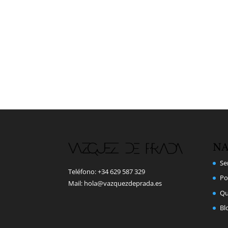
NA
Se
Teléfono: +34 629 587 329
Po
Mail: hola@vazquezdeprada.es
Qu
Bl