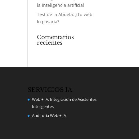
la inteligencia artificial
Test de la Abuela: ¿Tu web
lo pasaría?
Comentarios
recientes
SERVICIOS IA
Web + IA: Integración de Asistentes
Inteligentes
Auditoría Web + IA