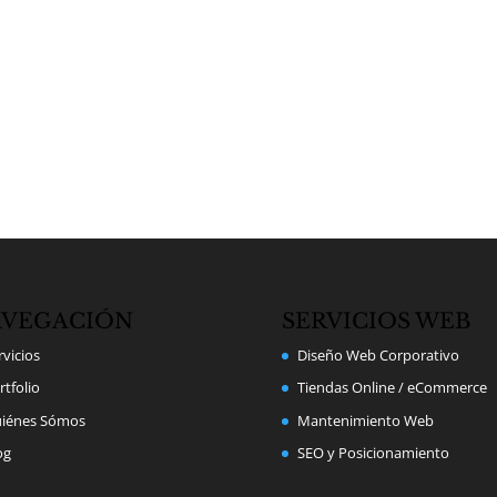
VEGACIÓN
SERVICIOS WEB
rvicios
Diseño Web Corporativo
rtfolio
Tiendas Online / eCommerce
iénes Sómos
Mantenimiento Web
og
SEO y Posicionamiento